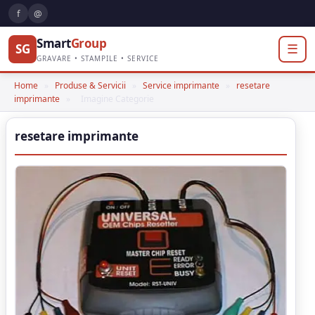
f
@
Smart
Group
SG
☰
GRAVARE • STAMPILE • SERVICE
Home
»
Produse & Servicii
»
Service imprimante
»
resetare
imprimante
»
Imagine Categorie
resetare imprimante