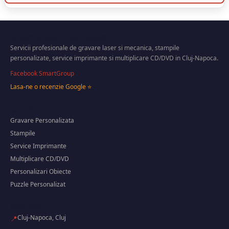
Smart Group Cluj-Napoca
Servicii profesionale de gravare laser si mecanica, stampile
personalizate, service imprimante si multiplicare CD/DVD in Cluj-Napoca.
Facebook SmartGroup
Lasa-ne o recenzie Google ⭐
Servicii
Gravare Personalizata
Stampile
Service Imprimante
Multiplicare CD/DVD
Personalizari Obiecte
Puzzle Personalizat
Contact
Cluj-Napoca, Cluj
📍