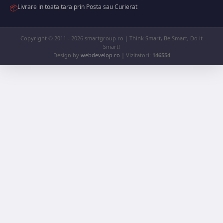
Livrare in toata tara prin Posta sau Curierat
📦
Copyright © 2011 - 2026 smartgroup.ro | Think Smart, Be Smart, Do it
Smart!
Design by
webdevelop.ro
| Vizitatori:
146554