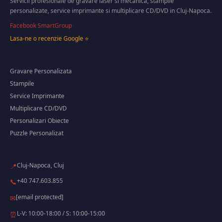
Servicii profesionale de gravare laser si mecanica, stampile
personalizate, service imprimante si multiplicare CD/DVD in Cluj-Napoca.
Facebook SmartGroup
Lasa-ne o recenzie Google ⭐
Servicii
Gravare Personalizata
Stampile
Service Imprimante
Multiplicare CD/DVD
Personalizari Obiecte
Puzzle Personalizat
Contact
Cluj-Napoca, Cluj
📍
+40 747.603.855
📞
[email protected]
✉
L-V: 10:00-18:00 / S: 10:00-15:00
⏰