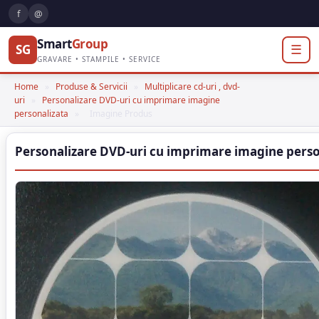
f
@
Smart
Group
SG
☰
GRAVARE • STAMPILE • SERVICE
Home
»
Produse & Servicii
»
Multiplicare cd-uri , dvd-
uri
»
Personalizare DVD-uri cu imprimare imagine
personalizata
»
Imagine Produs
Personalizare DVD-uri cu imprimare imagine perso