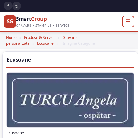
f
@
Smart
Group
SG
☰
GRAVARE • STAMPILE • SERVICE
Home
»
Produse & Servicii
»
Gravare
personalizata
»
Ecusoane
»
Imagine Categorie
Ecusoane
Ecusoane