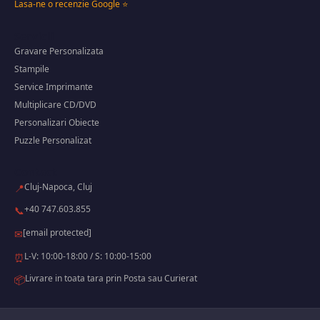
Lasa-ne o recenzie Google ⭐
Servicii
Gravare Personalizata
Stampile
Service Imprimante
Multiplicare CD/DVD
Personalizari Obiecte
Puzzle Personalizat
Contact
Cluj-Napoca, Cluj
📍
+40 747.603.855
📞
[email protected]
✉
L-V: 10:00-18:00 / S: 10:00-15:00
⏰
Livrare in toata tara prin Posta sau Curierat
📦