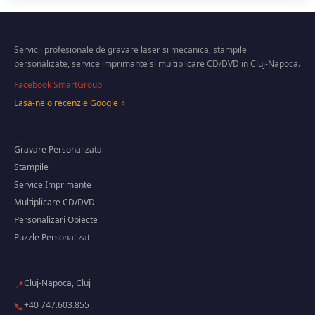
Smart Group Cluj-Napoca
Servicii profesionale de gravare laser si mecanica, stampile
personalizate, service imprimante si multiplicare CD/DVD in Cluj-Napoca.
Facebook SmartGroup
Lasa-ne o recenzie Google ⭐
Servicii
Gravare Personalizata
Stampile
Service Imprimante
Multiplicare CD/DVD
Personalizari Obiecte
Puzzle Personalizat
Contact
Cluj-Napoca, Cluj
📍
+40 747.603.855
📞