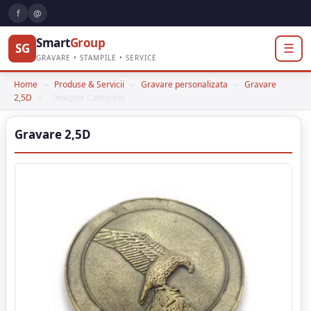
f
@
Smart
Group
SG
☰
GRAVARE • STAMPILE • SERVICE
Home
»
Produse & Servicii
»
Gravare personalizata
»
Gravare
2,5D
»
Imagine Categorie
Gravare 2,5D