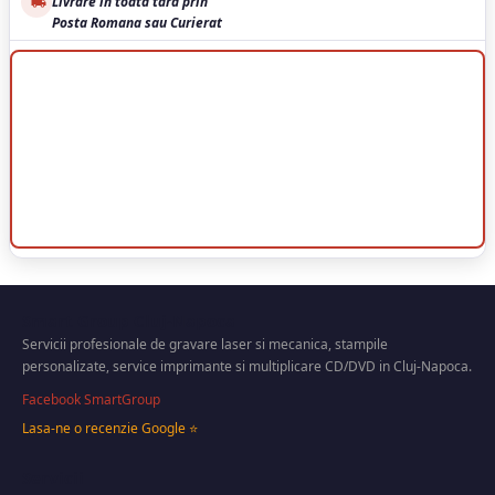
Livrare in toata tara prin
Posta Romana sau Curierat
Smart Group Cluj-Napoca
Servicii profesionale de gravare laser si mecanica, stampile
personalizate, service imprimante si multiplicare CD/DVD in Cluj-Napoca.
Facebook SmartGroup
Lasa-ne o recenzie Google ⭐
Servicii