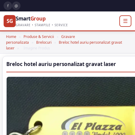
f
@
Smart
Group
SG
☰
GRAVARE • STAMPILE • SERVICE
Home
»
Produse & Servicii
»
Gravare
personalizata
»
Brelocuri
»
Breloc hotel auriu personalizat gravat
laser
»
Imagine Produs
Breloc hotel auriu personalizat gravat laser