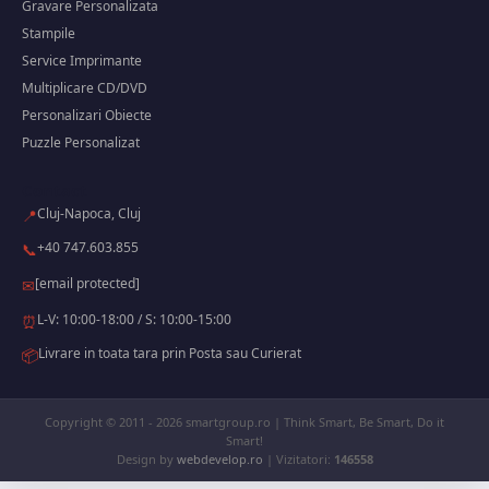
Gravare Personalizata
Stampile
Service Imprimante
Multiplicare CD/DVD
Personalizari Obiecte
Puzzle Personalizat
Contact
Cluj-Napoca, Cluj
📍
+40 747.603.855
📞
[email protected]
✉
L-V: 10:00-18:00 / S: 10:00-15:00
⏰
Livrare in toata tara prin Posta sau Curierat
📦
Copyright © 2011 - 2026 smartgroup.ro | Think Smart, Be Smart, Do it
Smart!
Design by
webdevelop.ro
| Vizitatori:
146558