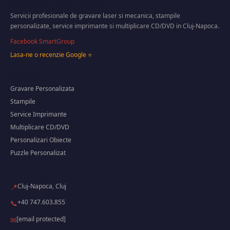
Smart Group Cluj-Napoca
Servicii profesionale de gravare laser si mecanica, stampile
personalizate, service imprimante si multiplicare CD/DVD in Cluj-Napoca.
Facebook SmartGroup
Lasa-ne o recenzie Google ⭐
Servicii
Gravare Personalizata
Stampile
Service Imprimante
Multiplicare CD/DVD
Personalizari Obiecte
Puzzle Personalizat
Contact
Cluj-Napoca, Cluj
📍
+40 747.603.855
📞
[email protected]
✉