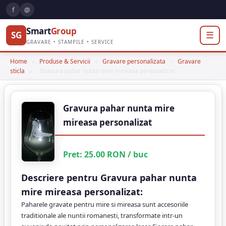
f
@
Smart
Group
SG
☰
GRAVARE • STAMPILE • SERVICE
Home
»
Produse & Servicii
»
Gravare personalizata
»
Gravare
sticla
»
Gravura pahar nunta mire mireasa personalizat
Gravura pahar nunta mire
mireasa personalizat
Pret:
25.00
RON
/ buc
Descriere pentru Gravura pahar nunta
mire mireasa personalizat:
Paharele gravate pentru mire si mireasa sunt accesoriile
traditionale ale nuntii romanesti, transformate intr-un