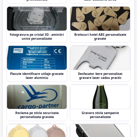
Fotogravura pe cristal 3D - amintiri
Brelocuri hotel ABS personalizate
unice personalizate
gravate
Placute identificare utilaje gravate
Desfacator bere personalizat
laser aluminiu
gravare laser cadou practic
Reclama pe sticla securizata
Gravare sticla sampanie
personalizata gravata
personalizata