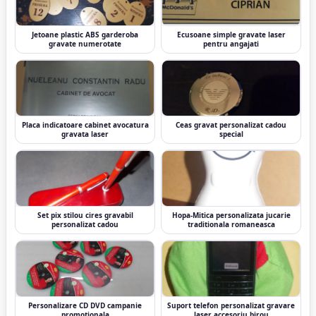
Jetoane plastic ABS garderoba
Ecusoane simple gravate laser
gravate numerotate
pentru angajati
Placa indicatoare cabinet avocatura
Ceas gravat personalizat cadou
gravata laser
special
Set pix stilou cires gravabil
Hopa-Mitica personalizata jucarie
personalizat cadou
traditionala romaneasca
Personalizare CD DVD campanie
Suport telefon personalizat gravare
promotionala
laser accesoriu birou