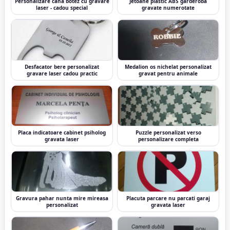
Personalizare cana botez cu gravare
Jetoane plastic ABS garderoba
laser - cadou special
gravate numerotate
Desfacator bere personalizat
Medalion os nichelat personalizat
gravare laser cadou practic
gravat pentru animale
Placa indicatoare cabinet psiholog
Puzzle personalizat verso
gravata laser
personalizare completa
Gravura pahar nunta mire mireasa
Placuta parcare nu parcati garaj
personalizat
gravata laser