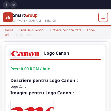
f
@
Smart
Group
SG
☰
GRAVARE • STAMPILE • SERVICE
Home
»
Produse & Servicii
»
Gravare personalizata
»
Logo-
uri
»
Logo Canon
Logo Canon
Pret:
0.00
RON
/ buc
Descriere pentru Logo Canon :
Logo Canon
Imagini pentru Logo Canon :