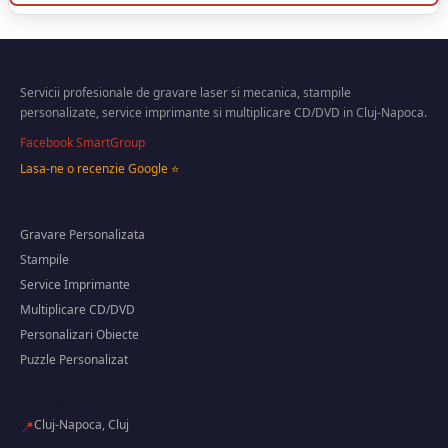
Smart Group Cluj-Napoca
Servicii profesionale de gravare laser si mecanica, stampile
personalizate, service imprimante si multiplicare CD/DVD in Cluj-Napoca.
Facebook SmartGroup
Lasa-ne o recenzie Google ⭐
Servicii
Gravare Personalizata
Stampile
Service Imprimante
Multiplicare CD/DVD
Personalizari Obiecte
Puzzle Personalizat
Contact
Cluj-Napoca, Cluj
📍