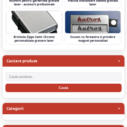
Numere pentru garderoba gravate
Placuta indicatoare toaleta gravata
laser - accesorii profesionale
laser
Bricheta Zippo Satin Chrome
Ecuson cu fereastra si prindere
personalizata gravare laser
magnet personalizat
Cautare produse
Cauta produse
Categorii