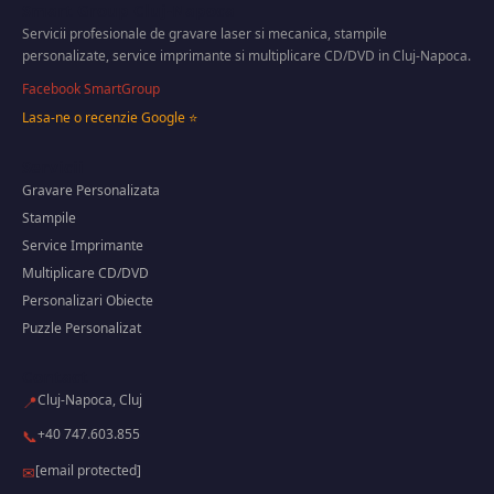
Smart Group Cluj-Napoca
Servicii profesionale de gravare laser si mecanica, stampile
personalizate, service imprimante si multiplicare CD/DVD in Cluj-Napoca.
Facebook SmartGroup
Lasa-ne o recenzie Google ⭐
Servicii
Gravare Personalizata
Stampile
Service Imprimante
Multiplicare CD/DVD
Personalizari Obiecte
Puzzle Personalizat
Contact
Cluj-Napoca, Cluj
📍
+40 747.603.855
📞
[email protected]
✉