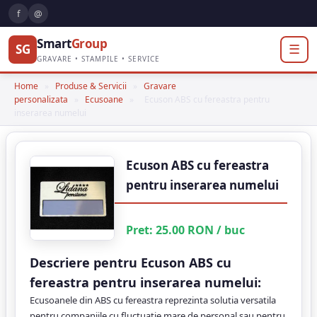
f
@
Smart
Group
SG
☰
GRAVARE • STAMPILE • SERVICE
Home
»
Produse & Servicii
»
Gravare
personalizata
»
Ecusoane
»
Ecuson ABS cu fereastra pentru
inserarea numelui
Ecuson ABS cu fereastra
pentru inserarea numelui
Pret:
25.00
RON
/ buc
Descriere pentru Ecuson ABS cu
fereastra pentru inserarea numelui:
Ecusoanele din ABS cu fereastra reprezinta solutia versatila
pentru companiile cu fluctuatie mare de personal sau pentru