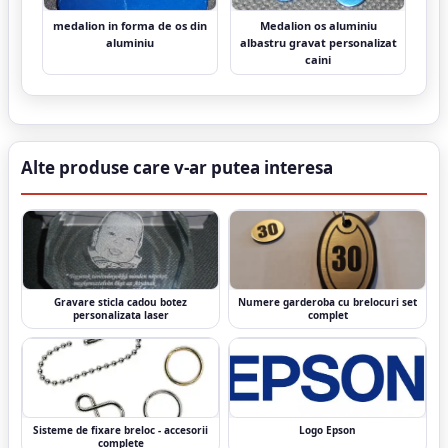
medalion in forma de os din
Medalion os aluminiu
aluminiu
albastru gravat personalizat
caini
Alte produse care v-ar putea interesa
Gravare sticla cadou botez
Numere garderoba cu brelocuri set
personalizata laser
complet
Sisteme de fixare breloc - accesorii
Logo Epson
complete