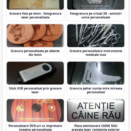
Gravare foto pe lemn - fotogravura
Fotogravura pe cristal 3D - amintiri
laser personalizata
unice personalizate
Gravura personalizata pe obiecte
Gravare personalizare instrumente
din lemn
medicale inox
Stick USB personalizat prin gravare
Gravura pahar nunta mire mireasa
laser
personalizat
Personalizare DVD-uri cu imprimare
Placa atentionare CAINE RAU
imagine personalizata
gravata laser rezistenta exterior