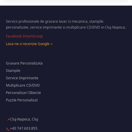
Smart Group Cluj-Napoca
Servicii profesionale de gravare laser si mecanica, stampile
personalizate, service imprimante si multiplicare CD/DVD in Cluj-Napoca.
Facebook SmartGroup
Lasa-ne o recenzie Google ⭐
Servicii
Gravare Personalizata
Stampile
Service Imprimante
Multiplicare CD/DVD
Personalizari Obiecte
Puzzle Personalizat
Contact
Cluj-Napoca, Cluj
📍
+40 747.603.855
📞