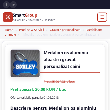
f
@
Smart
Group
SG
☰
GRAVARE • STAMPILE • SERVICE
Home
»
Produse & Servicii
»
Gravare personalizata
»
Medalioane
animale
»
Medalion os aluminiu albastru gravat personalizat caini
Medalion os aluminiu
albastru gravat
personalizat caini
Pret: 25.00 RON / buc
Pret special:
20.00
RON
/ buc
Oferta valabila pana la
01.06.2013
Descriere pentru Medalion os aluminiu