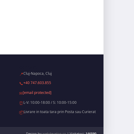
Contact
Cluj-Napoca, Cluj
📍
+40 747.603.855
📞
[email protected]
✉
L-V: 10:00-18:00 / S: 10:00-15:00
⏰
Livrare in toata tara prin Posta sau Curierat
📦
Design by
webdevelop.ro
| Vizitatori:
146590