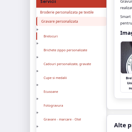
Servicii
Gravura
realiza
Broderie personalizata pe textile
Smart 
Gravare personalizata
pentru
»
Imag
Brelocuri
»
Brichete zippo personalizate
»
Cadouri personalizate, gravate
»
Cupe si medalii
Bre
Uni
»
s
Ecusoane
»
Fotogravura
»
Gravare - marcare - Otel
Alte p
»