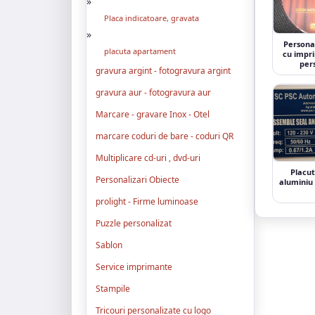
»
Placa indicatoare, gravata
»
Persona
placuta apartament
cu impr
per
gravura argint - fotogravura argint
gravura aur - fotogravura aur
Marcare - gravare Inox - Otel
marcare coduri de bare - coduri QR
Multiplicare cd-uri , dvd-uri
Placut
Personalizari Obiecte
aluminiu
prolight - Firme luminoase
Puzzle personalizat
Sablon
Service imprimante
Stampile
Tricouri personalizate cu logo