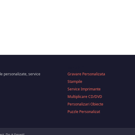
Servicii
le personalizate, service
Gravare Personalizata
Stampile
Service Imprimante
Multiplicare CD/DVD
Personalizari Obiecte
Puzzle Personalizat
rt, Do it Smart!