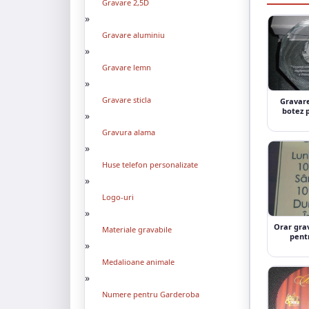
Gravare 2,5D
»
Gravare aluminiu
»
Gravare lemn
»
Gravare sticla
Gravare
botez 
»
Gravura alama
»
Huse telefon personalizate
»
Logo-uri
»
Orar grav
Materiale gravabile
pentr
»
Medalioane animale
»
Numere pentru Garderoba