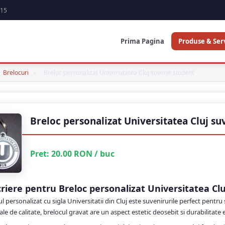
-15
Prima Pagina
Produse & Serv
Brelocuri
»
Breloc personalizat Universitatea Cluj suvenir student
Breloc personalizat Universitatea Cluj su
Pret:
20.00
RON
/ buc
riere pentru Breloc personalizat Universitatea Clu
l personalizat cu sigla Universitatii din Cluj este suvenirurile perfect pentru 
le de calitate, brelocul gravat are un aspect estetic deosebit si durabilitate 