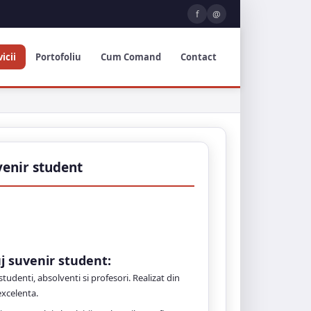
f
@
icii
Portofoliu
Cum Comand
Contact
venir student
j suvenir student:
studenti, absolventi si profesori. Realizat din
excelenta.