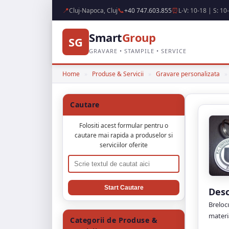
📍
📞
⏰
Cluj-Napoca, Cluj
+40 747.603.855
L-V: 10-18 | S: 10
Smart
Group
SG
GRAVARE • STAMPILE • SERVICE
Home
»
Produse & Servicii
»
Gravare personalizata
»
Cautare
Folositi acest formular pentru o
cautare mai rapida a produselor si
serviciilor oferite
Cauta produse si servicii
Desc
Brelocu
materia
Categorii de Produse &