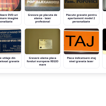
lizare DVD-uri
Gravura pe placuta de
Placute gravate pentru
imare imagine
alama - laser
apartament model 2
sonalizata
profesional
personalizate
e utilaje din
Gravare alama placa
Placa indicatoare etaj
 eloxat gravate
fonduri europene REGIO
nivel gravata laser
mare