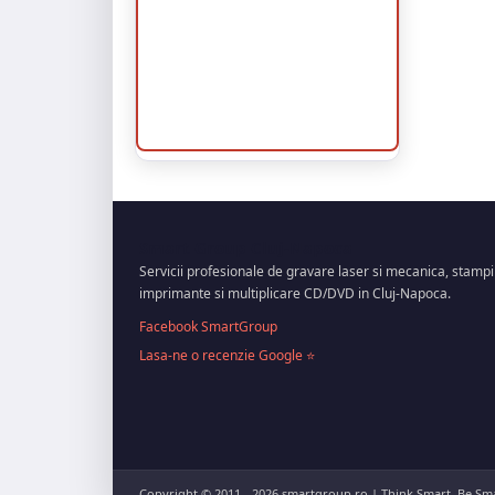
Smart Group Cluj-Napoca
Servicii profesionale de gravare laser si mecanica, stampi
imprimante si multiplicare CD/DVD in Cluj-Napoca.
Facebook SmartGroup
Lasa-ne o recenzie Google ⭐
Copyright © 2011 - 2026 smartgroup.ro | Think Smart, Be Sma